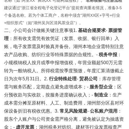
名称（如“阿里XX”“腾讯XX”可能构成侵权）。
名称核验与注册流程
建议通过“浙江省全程电子化登记平台”提前查询重名情况，准备3-5
个备选名称。若为个体工商户，名称中须含“湖州XX区+字号+行业
+组织形式”（如“湖州吴兴区清风茶业店”）。
二、小公司会计做账关键注意事项1.
基础合规要求
-
票据管
理
：所有收支需凭有效凭证（发票、收据、银行回单）入
账，电子发票需及时验真并备份。湖州本地企业需特别注意
农产品收购、纺织行业等特殊票据的合规性。-
税务申报
：
小规模纳税人按月或季申报增值税，年营业额超500万元需
转为一般纳税人。所得税需按季度预缴，年度汇算清缴截止
日为次年5月31日。2.
行业特殊处理
-
贸易公司
：库存管理
需与账务匹配，定期盘点避免虚增成本；-
服务型企业
：区
分预收款与实收款，按服务进度确认收入；-
制造业
：生产
成本需分摊至原材料、人工、制造费用，湖州部分区县对环
保设备折旧有税收优惠。3.
常见风险规避
-
公私账户混用
：
股东个人账户与公司资金需严格分离，避免被认定为抽逃资
金；-
虚开发票
：湖州税务对纺织、建材等行业发票核查严