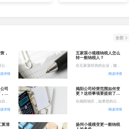
全部
经营，
五家渠小规模纳税人怎么
转一般纳税人？
册公司
在五家渠经营的企业，随着
不经
业务规模扩大，可能会面临
读详情
阅读详情
营业执
小规模纳税人转为一般纳税
分析相
人的选择。这一转变并非简
及可能
单的流程调整，而是涉及企
州公司
揭阳公司经营范围如何变
指导和
业税务结构、成本核算、市
写，如
更？这些事项要提前了
烦？
解！
...
场竞争力的系统性.......
族自治
在揭阳地区，如果您的公司
经营范
需要变更经营范围，那么这
读详情
阅读详情
它不仅
一过程涉及到一系列的步骤
营，还
和注意事项。以下是关于变
务发展
更公司经营范围的一些详细
汇算清
扬州小规模变更一般纳税
详细探
分析和建议，以帮助您顺利