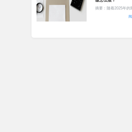
缴怎么做？
讨如何合理制定经......
摘要：随着2025年的
新乡企业的年度汇算
阅
作也即将启动。本文
介绍新乡企业在进行
算清缴时的具体步骤
准备工作、税务申报
审计和后续跟.......