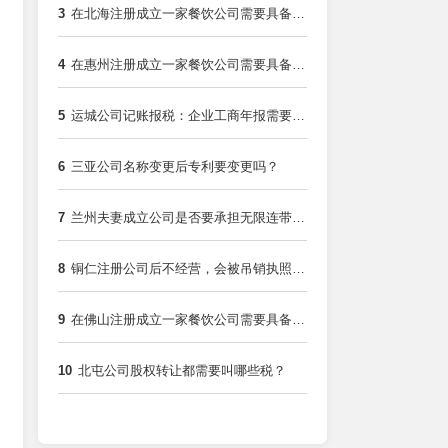
3
在北海注册成立一家餐饮公司需要具备什
么条件？
4
在惠州注册成立一家餐饮公司需要具备什
么条件？
5
运城公司记账报税：企业工商年报需要了
解哪些事项？
6
三亚公司名称变更后专利要变更吗？
7
兰州夫妻成立公司是否要承担无限连带责
任？
8
铜仁注册公司后不经营，会被吊销执照
吗？
9
在佛山注册成立一家餐饮公司需要具备什
么条件？
10
北屯公司股权转让都需要叫哪些税？