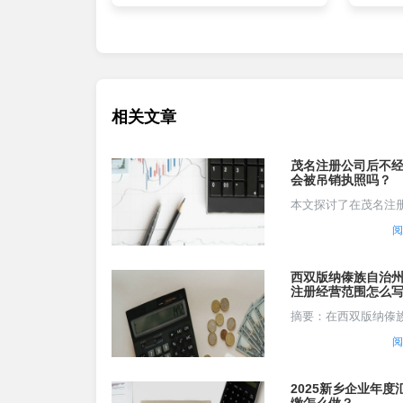
相关文章
茂名注册公司后不
会被吊销执照吗？
本文探讨了在茂名注
后，如果公司长时间
阅
营，是否会面临吊销
照的风险。文章通过
关政策、法律规定以
西双版纳傣族自治
的后果，为企业提供
注册经营范围怎么
何避免后期变更麻
建议。一、公司注册....
摘要：在西双版纳傣
州注册公司时，明确
阅
围是关键步骤之一，
关系到公司的合法运
可能影响到未来的业
2025新乡企业年度
和税务申报。本文将